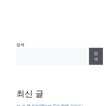
검색
검
색
최신 글