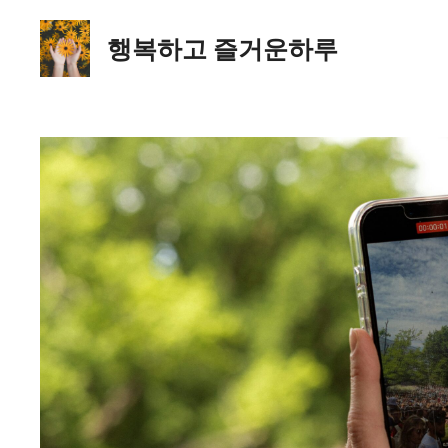
컨
텐
행복하고 즐거운하루
츠
로
건
너
뛰
기