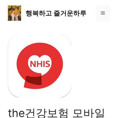
컨
텐
행복하고 즐거운하루
메
츠
로
뉴
건
너
뛰
기
the건강보험 모바일