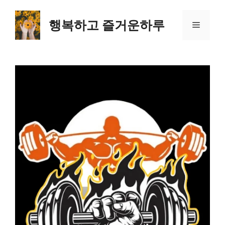
컨
텐
행복하고 즐거운하루
메
츠
로
뉴
건
너
뛰
기