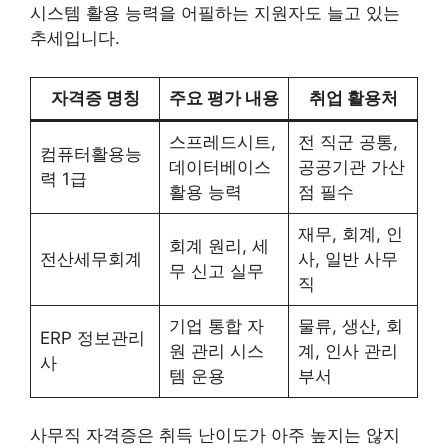
시스템 활용 능력을 어필하는 지원자도 늘고 있는
추세입니다.
자격증 명칭
주요 평가 내용
취업 활용처
스프레드시트,
전 직군 공통,
컴퓨터활용능
데이터베이스
공공기관 가산
력 1급
활용 능력
점 필수
재무, 회계, 인
회계 원리, 세
전산세무회계
사, 일반 사무
무 신고 실무
직
기업 통합 자
물류, 생산, 회
ERP 정보관리
원 관리 시스
계, 인사 관리
사
템 운용
부서
사무직 자격증은 취득 난이도가 아주 높지는 않지