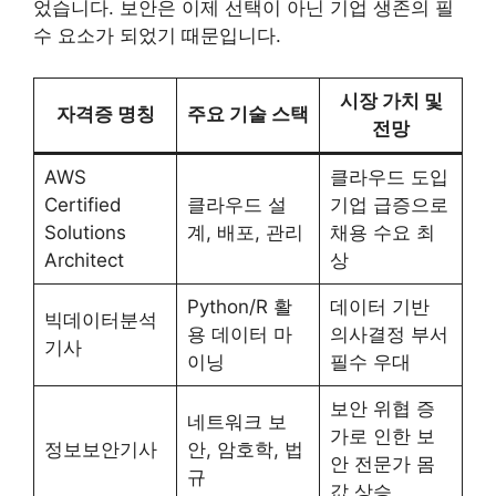
었습니다. 보안은 이제 선택이 아닌 기업 생존의 필
수 요소가 되었기 때문입니다.
시장 가치 및
자격증 명칭
주요 기술 스택
전망
AWS
클라우드 도입
Certified
클라우드 설
기업 급증으로
Solutions
계, 배포, 관리
채용 수요 최
Architect
상
Python/R 활
데이터 기반
빅데이터분석
용 데이터 마
의사결정 부서
기사
이닝
필수 우대
보안 위협 증
네트워크 보
가로 인한 보
정보보안기사
안, 암호학, 법
안 전문가 몸
규
값 상승