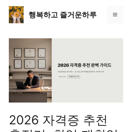
컨
텐
행복하고 즐거운하루
메
츠
로
뉴
건
너
뛰
기
2026 자격증 추천