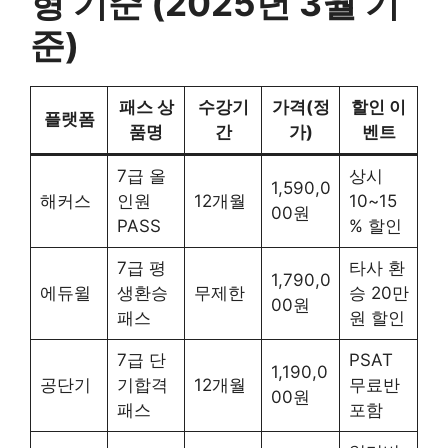
형 기준 (2025년 3월 기
준)
패스 상
수강기
가격(정
할인 이
플랫폼
품명
간
가)
벤트
7급 올
상시
1,590,0
해커스
인원
12개월
10~15
00원
PASS
% 할인
7급 평
타사 환
1,790,0
에듀윌
생환승
무제한
승 20만
00원
패스
원 할인
7급 단
PSAT
1,190,0
공단기
기합격
12개월
무료반
00원
패스
포함