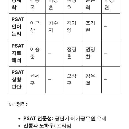
경제
김종
이장
한상
윤준
박성
학
국
훈
호
혁
현
PSAT
이근
최수
김기
조기
언어
–
상
지
영
현
논리
PSAT
이승
정경
권영
자료
–
–
준
훈
찬
해석
PSAT
윤세
오상
김우
상황
–
–
훈
훈
철
판단
👉
정리:
PSAT 전문성:
공단기·메가공무원 우세
전통과 노하우:
프라임