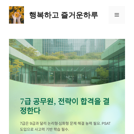
컨
텐
행복하고 즐거운하루
메
츠
로
뉴
건
너
뛰
기