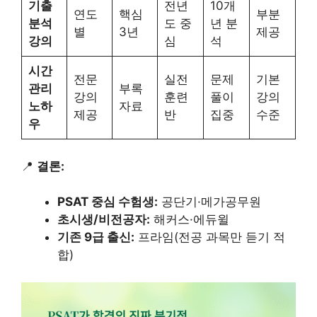
기출
전년
10개
연도
핵심
부분
분석
도 중
년 분
별
3년
제공
강의
심
석
시간
전문
실전
문제
기본
관리
부록
강의
훈련
풀이
강의
노하
자료
제공
반
집중
수준
우
📍
결론:
PSAT 중심 수험생:
공단기·메가공무원
초시생/비전공자:
해커스·에듀윌
기존 9급 출신:
프라임(전공 과목만 듣기 적
합)