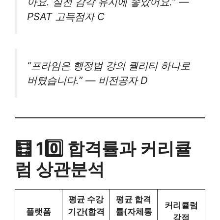
아요. 실전 감각 유지에 좋았어요.” —
PSAT 고득점자 C
“프라임은 행정법 강의 퀄리티 하나로
버텼습니다.” — 비전공자 D
🧮 10️⃣ 합격률과 커리큘
럼 상관분석
평균 수강
평균 합격
커리큘럼
플랫폼
기간(합격
률(자체통
강점