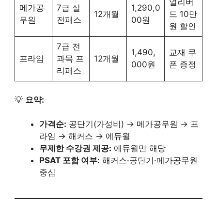
얼리버
메가공
7급 실
1,290,0
12개월
드 10만
무원
전패스
00원
원 할인
7급 전
1,490,
교재 쿠
프라임
과목 프
12개월
000원
폰 증정
리패스
💡
요약:
가격순:
공단기(가성비) → 메가공무원 → 프
라임 → 해커스 → 에듀윌
무제한 수강권 제공:
에듀윌만 해당
PSAT 포함 여부:
해커스·공단기·메가공무원
중심