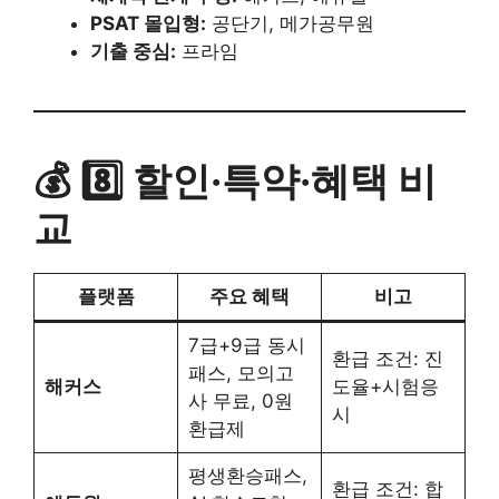
PSAT 몰입형:
공단기, 메가공무원
기출 중심:
프라임
💰 8️⃣ 할인·특약·혜택 비
교
플랫폼
주요 혜택
비고
7급+9급 동시
환급 조건: 진
패스, 모의고
해커스
도율+시험응
사 무료, 0원
시
환급제
평생환승패스,
환급 조건: 합