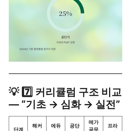
💡 7️⃣ 커리큘럼 구조 비교
— “기초 → 심화 → 실전”
메가
해커
에듀
공단
프라
단계
공무