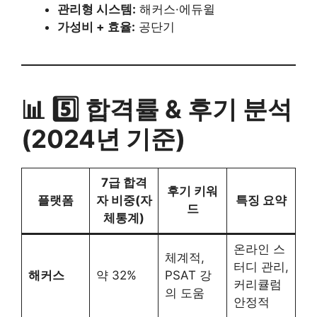
관리형 시스템:
해커스·에듀윌
가성비 + 효율:
공단기
📊 5️⃣ 합격률 & 후기 분석
(2024년 기준)
7급 합격
후기 키워
플랫폼
자 비중(자
특징 요약
드
체통계)
온라인 스
체계적,
터디 관리,
해커스
약 32%
PSAT 강
커리큘럼
의 도움
안정적