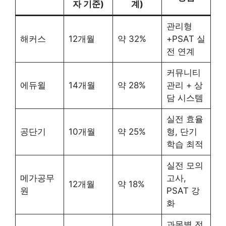
자 기준)
계)
관리형
해커스
12개월
약 32%
+PSAT 실
전 연계
커뮤니티
에듀윌
14개월
약 28%
관리 + 상
담 시스템
실전 효율
공단기
10개월
약 25%
형, 단기
학습 최적
실전 모의
메가공무
고사,
12개월
약 18%
원
PSAT 강
화
과목별 전