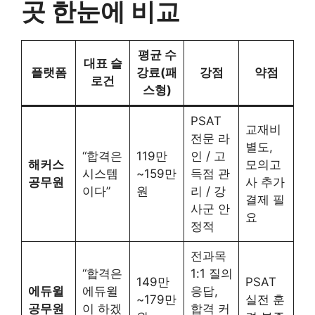
곳 한눈에 비교
평균 수
대표 슬
플랫폼
강료(패
강점
약점
로건
스형)
PSAT
교재비
전문 라
별도,
“합격은
119만
인 / 고
해커스
모의고
시스템
~159만
득점 관
공무원
사 추가
이다”
원
리 / 강
결제 필
사군 안
요
정적
전과목
“합격은
1:1 질의
149만
PSAT
에듀윌
에듀윌
응답,
~179만
실전 훈
공무원
이 하겠
합격 커