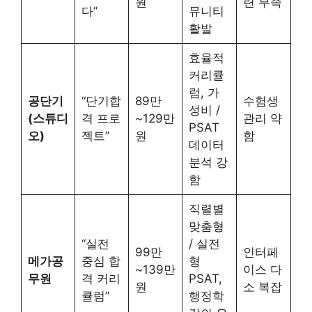
원
련 부족
다”
뮤니티
활발
효율적
커리큘
럼, 가
공단기
“단기합
89만
수험생
성비 /
(스튜디
격 프로
~129만
관리 약
PSAT
오)
젝트”
원
함
데이터
분석 강
함
직렬별
맞춤형
“실전
/ 실전
99만
인터페
메가공
중심 합
형
~139만
이스 다
무원
격 커리
PSAT,
원
소 복잡
큘럼”
행정학