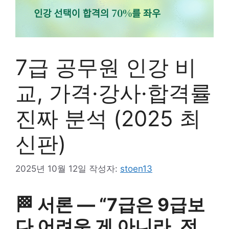
7급 공무원 인강 비
교, 가격·강사·합격률
진짜 분석 (2025 최
신판)
2025년 10월 12일
작성자:
stoen13
🏁 서론 — “7급은 9급보
다 어려운 게 아니라, 전