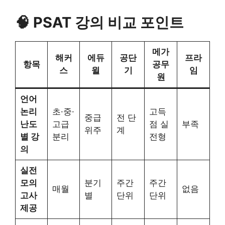
🧠 PSAT 강의 비교 포인트
메가
해커
에듀
공단
프라
항목
공무
스
윌
기
임
원
언어
논리
초·중·
고득
중급
전 단
난도
고급
점 실
부족
위주
계
별 강
분리
전형
의
실전
모의
분기
주간
주간
매월
없음
고사
별
단위
단위
제공