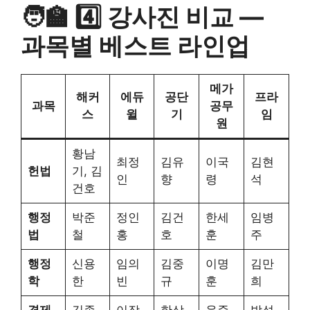
🧑‍🏫 4️⃣ 강사진 비교 —
과목별 베스트 라인업
메가
해커
에듀
공단
프라
과목
공무
스
윌
기
임
원
황남
최정
김유
이국
김현
헌법
기, 김
인
향
령
석
건호
행정
박준
정인
김건
한세
임병
법
철
홍
호
훈
주
행정
신용
임의
김중
이명
김만
학
한
빈
규
훈
희