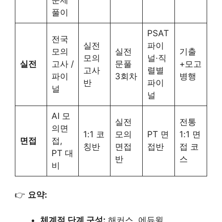
풀이
PSAT
전국
실전
파이
모의
실전
기출
모의
널·직
실전
고사 /
문풀
+모고
고사
렬별
파이
3회차
병행
반
파이
널
널
AI 모
실전
전통
의면
1:1 코
모의
PT 면
1:1 면
면접
접,
칭반
면접
접반
접 코
PT 대
반
스
비
👉
요약:
체계적 단계 구성:
해커스, 에듀윌