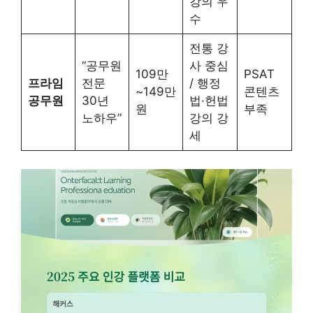
강의 우
수
전통 강
“공무원
사 중심
109만
PSAT
프라임
전문
/ 행정
~149만
콘텐츠
공무원
30년
법·헌법
원
부족
노하우”
강의 강
세