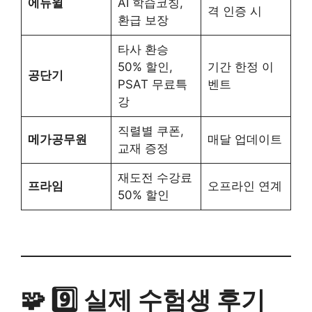
에듀윌
AI 학습코칭,
격 인증 시
환급 보장
타사 환승
50% 할인,
기간 한정 이
공단기
PSAT 무료특
벤트
강
직렬별 쿠폰,
메가공무원
매달 업데이트
교재 증정
재도전 수강료
프라임
오프라인 연계
50% 할인
🧩 9️⃣ 실제 수험생 후기