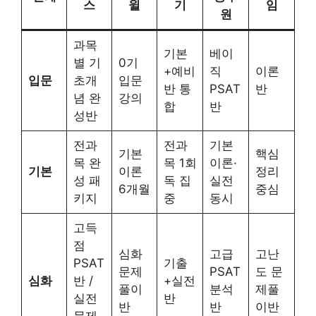
스
윌
기
임
원
과목
기본
베이
별 기
0기
+예비
직
이론
입문
초개
입문
반 통
PSAT
반
념 완
강의
합
반
성반
전과
전과
기본
기본
핵심
목 완
목 1회
이론·
기본
이론
정리
성 패
독 집
실전
6개월
중심
키지
중
동시
고득
점
심화
고급
고난
PSAT
기출
문제
PSAT
도 문
심화
반 /
+실전
풀이
분석
제풀
실전
반
반
반
이반
문제