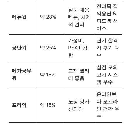
전과목 질
질문 대응
의응답 &
에듀윌
약 28%
빠름, 체계
피드백 서
적 관리
비스
가성비,
단기 합격
공단기
약 25%
PSAT 강
자 후기 다
함
수
실전 모의
메가공무
교재 퀄리
약 18%
고사 시스
원
티 좋음
템 우수
온라인보
노장 강사
다 오프라
프라임
약 15%
신뢰감
인 평판 우
수