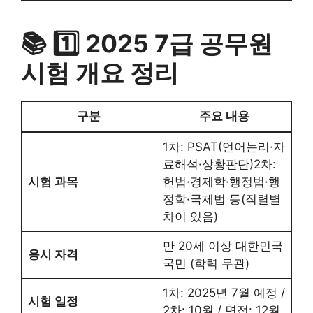
📚 1️⃣ 2025 7급 공무원
시험 개요 정리
구분
주요 내용
1차: PSAT(언어논리·자
료해석·상황판단)2차:
시험 과목
헌법·경제학·행정법·행
정학·국제법 등(직렬별
차이 있음)
만 20세 이상 대한민국
응시 자격
국민 (학력 무관)
1차: 2025년 7월 예정 /
시험 일정
2차: 10월 / 면접: 12월