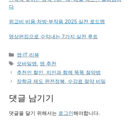
다
위고비 비용·처방·부작용 2025 실전 로드맵
영상편집으로 수익내는 7가지 실전 루트
카
앱·IT 리뷰
테
태
모바일앱
,
앱 추천
고
그
추천인 할인, 지인과 함께 똑똑 절약법
리
장학금 제도 완전정복, 수강료 절약 비밀
댓글 남기기
댓글을 달기 위해서는
로그인
해야합니다.