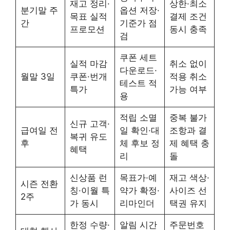
재고 정리·
상한·최소
분기말 주
옵션 저장·
목표 실적
결제 조건
간
기준가 점
프로모션
동시 충족
검
쿠폰 세트
실적 마감
취소 없이
다운로드·
월말 3일
쿠폰·번개
적용 취소
테스트 적
특가
가능 여부
용
적립 소멸
중복 불가
신규 고객·
급여일 전
일 확인·대
조항과 결
복귀 유도
후
체 후보 정
제 혜택 충
혜택
리
돌
신상품 런
목표가·예
재고 색상·
시즌 전환
칭·이월 특
약가 확정·
사이즈 선
2주
가 동시
리마인더
택권 유지
한정 수량·
알림 시간
주문번호