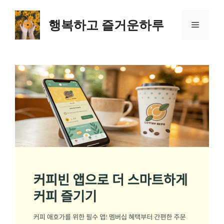
컨
텐
행복하고 즐거운하루
메
츠
로
뉴
건
너
뛰
기