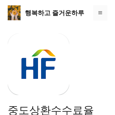
컨
텐
행복하고 즐거운하루
메
츠
로
뉴
건
너
뛰
기
중도상환수수료율