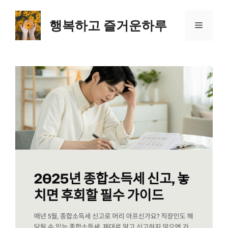
컨
텐
행복하고 즐거운하루
메
츠
로
뉴
건
너
뛰
기