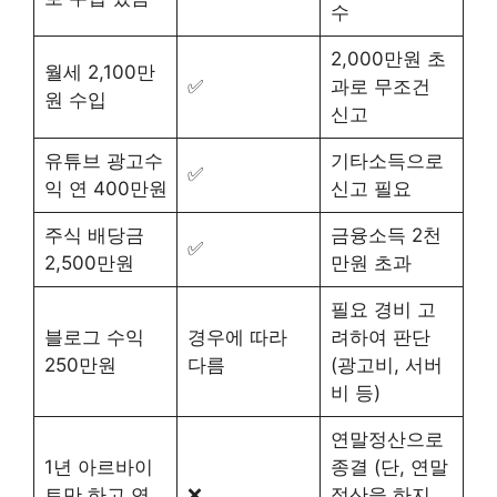
수
2,000만원 초
월세 2,100만
✅
과로 무조건
원 수입
신고
유튜브 광고수
기타소득으로
✅
익 연 400만원
신고 필요
주식 배당금
금융소득 2천
✅
2,500만원
만원 초과
필요 경비 고
블로그 수익
경우에 따라
려하여 판단
250만원
다름
(광고비, 서버
비 등)
연말정산으로
1년 아르바이
종결 (단, 연말
트만 하고 연
❌
정산을 하지