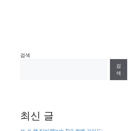
검색
검
색
최신 글