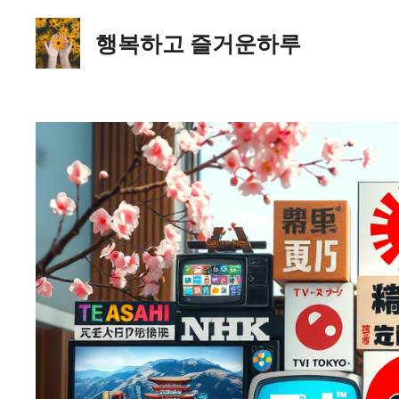
컨
텐
행복하고 즐거운하루
츠
로
건
너
뛰
기