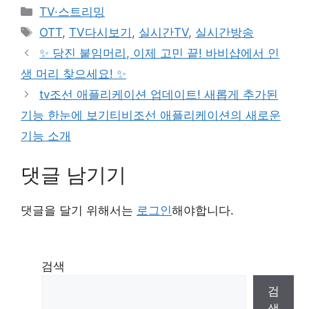
카
TV·스트리밍
테
태
OTT
,
TV다시보기
,
실시간TV
,
실시간방송
고
그
✨ 당진 붙임머리, 이제 고민 끝! 바비샵에서 인
리
생 머리 찾으세요! ✨
tv조선 애플리케이션 업데이트! 새롭게 추가된
기능 한눈에 보기티비조선 애플리케이션의 새로운
기능 소개
댓글 남기기
댓글을 달기 위해서는
로그인
해야합니다.
검색
검
색