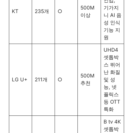
인업,
500M
기가지
KT
235개
○
이상
니 AI 음
성 인식
기능 지
원
UHD4
셋톱박
스 뛰어
난 화질
500M
LG U+
211개
○
및 성
추천
능, 넷
플릭스
등 OTT
특화
B tv 4K
셋톱박