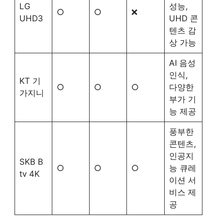
LG
성능,
○
○
❌
UHD3
UHD 콘
텐츠 감
상 가능
AI 음성
인식,
KT 기
○
○
○
다양한
가지니
부가 기
능 제공
풍부한
콘텐츠,
인공지
SKB B
○
○
○
능 큐레
tv 4K
이션 서
비스 제
공