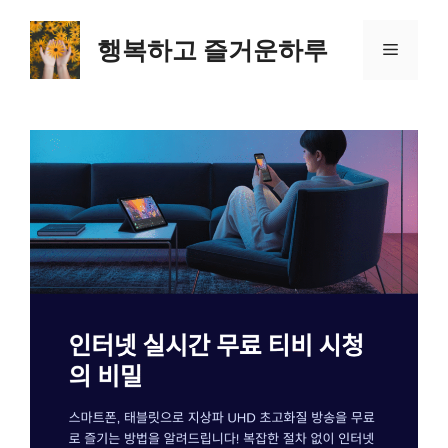
컨
텐
행복하고 즐거운하루
메
츠
로
뉴
건
너
뛰
기