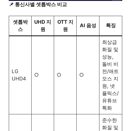
📌 통신사별 셋톱박스 비교
셋톱박
UHD 지
OTT 지
AI 음성
특징
스
원
원
최상급
화질 및
성능,
돌비 비
LG
전/애트
○
○
○
UHD4
모스 지
원, 넷
플릭스/
유튜브
특화
준수한
화질 및