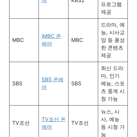
어
KBS2
프로그램
제공
드라마, 예
능, 시사교
iMBC 온
MBC
MBC
양 등 풍성
에어
한 콘텐츠
제공
최신 드라
마, 인기
SBS 온에
SBS
SBS
예능, 스포
어
츠 중계 시
청 가능
뉴스, 시
TV조선 온
사, 예능
TV조선
TV조선
에어
등 시청 가
능