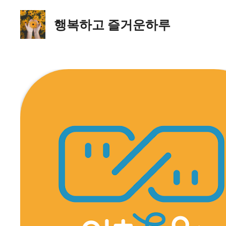
컨
텐
행복하고 즐거운하루
츠
로
건
너
뛰
기