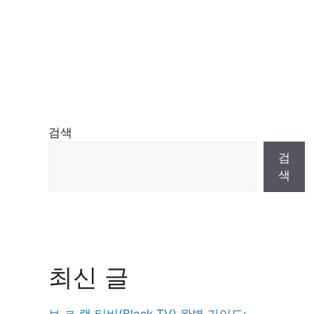
검색
검
색
최신 글