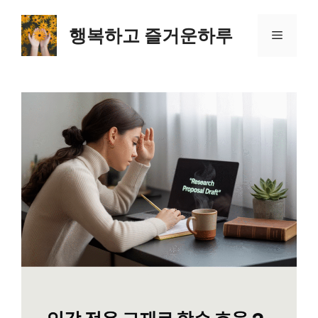
컨
텐
행복하고 즐거운하루
메
츠
로
뉴
건
너
뛰
기