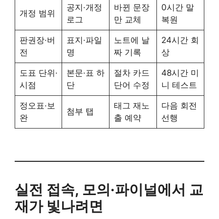
공지·개정
바뀐 문장
0시간 말
개정 범위
로그
만 교체
복원
판권장·버
표지·파일
노트에 날
24시간 회
전
명
짜 기록
상
도표 단위·
본문·표 하
절차 카드
48시간 미
시점
단
단어 수정
니 테스트
정오표·보
태그 재노
다음 회전
첨부 탭
완
출 예약
선행
실전 접속, 모의·파이널에서 교
재가 빛나려면