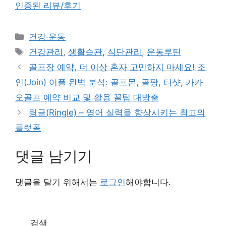
인증된 리뷰/후기
카
건강·운동
테
태
건강관리
,
생활습관
,
식단관리
,
운동루틴
고
그
골프장 예약, 더 이상 혼자 고민하지 마세요! 조
리
인(Join) 어플 완벽 분석: 골프몬, 골팡, 티샷, 카카
오골프 예약 비교 및 활용 꿀팁 대방출
링글(Ringle) – 영어 실력을 향상시키는 최고의
플랫폼
댓글 남기기
댓글을 달기 위해서는
로그인
해야합니다.
검색