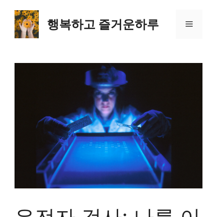
컨
텐
행복하고 즐거운하루
메
츠
로
뉴
건
너
뛰
기
유전자 검사: 나를 이