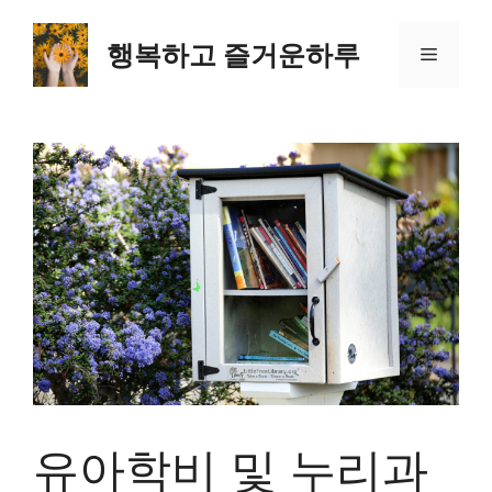
컨
텐
행복하고 즐거운하루
메
츠
로
뉴
건
너
뛰
기
유아학비 및 누리과