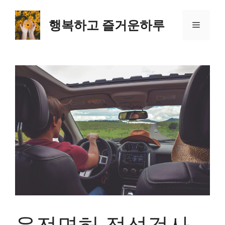
컨
텐
행복하고 즐거운하루
메
츠
로
뉴
건
너
뛰
기
운전면허 적성검사