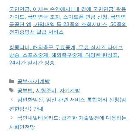
국민연금, 이제는 손안에서! ‘내 곁에 국민연금’ 활용
가이드, 국민연금 조회, 스마트폰 연금 신청, 국민연
금공단 앱, 가입내역 등 23종의 조회서비스, 50종의
전자증명서 발급 서비스
킹콩티비, 해외축구 무료중계, 무료 실시간 라이브
방송, 스포츠중계, 해외축구중계, 다양한 편성표,
24시간 실시간 방송
카
공부·자기계발
테
태
공부법
,
시험준비
,
자기계발
고
그
맘편한임신, 임신 관련 서비스 통합처리 신청(맘
리
편한임신) 안내
국민내일배움카드: 급격한 기술발전에 대응하는
사회안전망