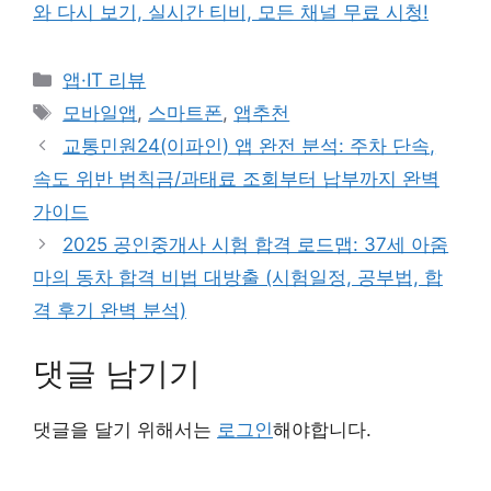
와 다시 보기, 실시간 티비, 모든 채널 무료 시청!
카
앱·IT 리뷰
테
태
모바일앱
,
스마트폰
,
앱추천
고
그
교통민원24(이파인) 앱 완전 분석: 주차 단속,
리
속도 위반 범칙금/과태료 조회부터 납부까지 완벽
가이드
2025 공인중개사 시험 합격 로드맵: 37세 아줌
마의 동차 합격 비법 대방출 (시험일정, 공부법, 합
격 후기 완벽 분석)
댓글 남기기
댓글을 달기 위해서는
로그인
해야합니다.