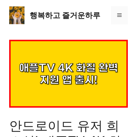
컨
텐
행복하고 즐거운하루
메
츠
로
뉴
건
너
뛰
기
안드로이드 유저 희