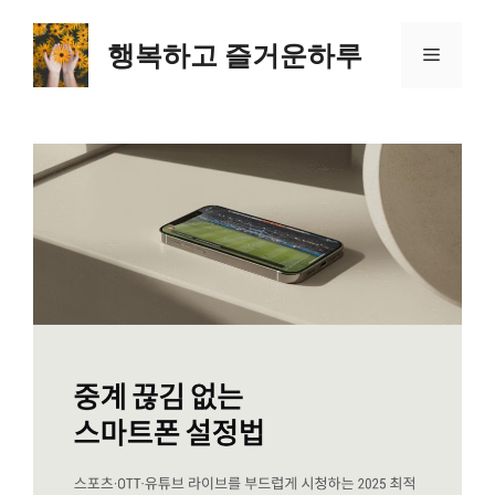
컨
텐
행복하고 즐거운하루
메
츠
로
뉴
건
너
뛰
기