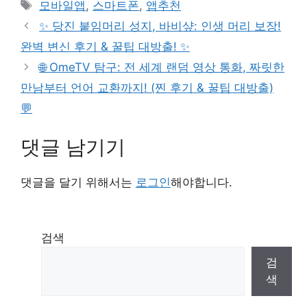
태
모바일앱
,
스마트폰
,
앱추천
고
그
✨ 당진 붙임머리 성지, 바비샾: 인생 머리 보장!
리
완벽 변신 후기 & 꿀팁 대방출! ✨
🌐 OmeTV 탐구: 전 세계 랜덤 영상 통화, 짜릿한
만남부터 언어 교환까지! (찐 후기 & 꿀팁 대방출)
💬
댓글 남기기
댓글을 달기 위해서는
로그인
해야합니다.
검색
검
색