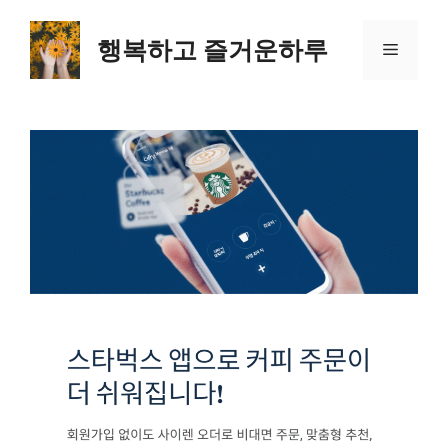
컨
텐
행복하고 즐거운하루
메
츠
로
뉴
건
너
뛰
기