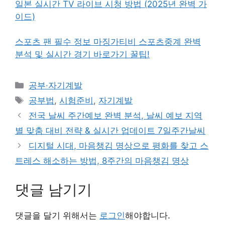
일본 실시간 TV 라이브 시청 방법 (2025년 완벽 가
이드)
스포츠 팬 필수 정보 마징가티비 스포츠중계 완벽
분석 및 실시간 경기 바로가기 꿀팁!
카
공부·자기계발
테
태
공부법
,
시험준비
,
자기계발
고
그
전국 날씨 주간예보 완벽 분석, 날씨 예보 지역
리
별 맞춤 대비 전략 & 실시간 업데이트 7일주간날씨
디지털 시대, 마음챙김 명상으로 평화를 찾고 스
트레스 해소하는 방법, 8주간의 마음챙김 명상
댓글 남기기
댓글을 달기 위해서는
로그인
해야합니다.