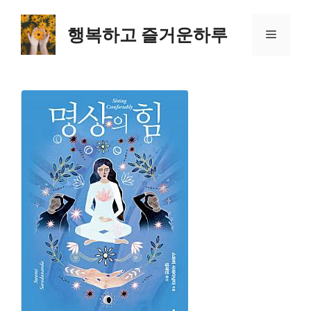
컨
텐
행복하고 즐거운하루
메
츠
로
뉴
건
너
뛰
기