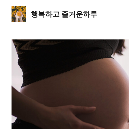
컨
텐
행복하고 즐거운하루
츠
로
건
너
뛰
기