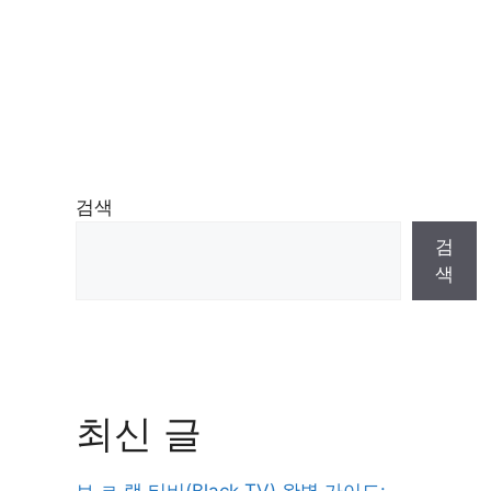
검색
검
색
최신 글