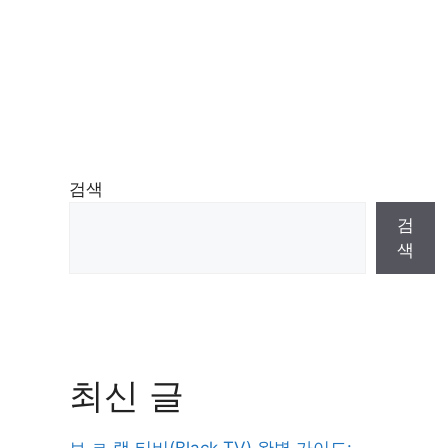
검색
검
색
최신 글