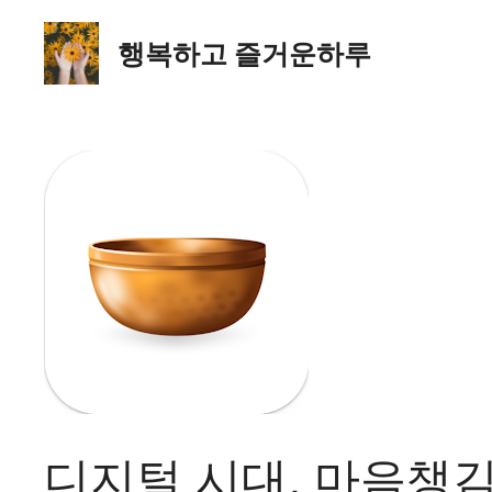
컨
텐
행복하고 즐거운하루
츠
로
건
너
뛰
기
디지털 시대, 마음챙