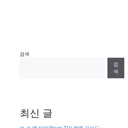
검색
검
색
최신 글