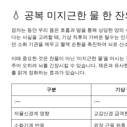
💧 공복 미지근한 물 한 
잠자는 동안 우리 몸은 호흡과 땀을 통해 상당한 양의 
다는 사실을 고려할 때, 기상 직후의 가벼운 탈수는 인
던 소화 기관을 깨우고 혈액 순환을 촉진하여 뇌로 산
이때 중요한 것은 찬물이 아닌 ‘미지근한 물’을 마시
주어 오히려 뇌를 긴장시킬 수 있습니다. 체온과 유사
를 맑게 정화하는 효과가 있습니다.
구분
기상
:—
:—
자율신경계 영향
교감신경 급격
소화기계 반응
위장 근육 위축