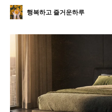
컨
텐
행복하고 즐거운하루
츠
로
건
너
뛰
기