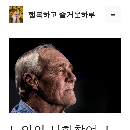
컨
텐
행복하고 즐거운하루
메
츠
로
뉴
건
너
뛰
기
노인의 사회참여, 노