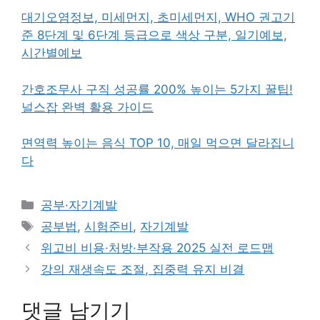
대기오염정보, 미세먼지, 초미세먼지, WHO 권고기
준 8단계 및 6단계 등급으로 색상 구분, 일기예보,
시간별예보
간호조무사 구직 성공률 200% 높이는 5가지 꿀팁!
널스잡 완벽 활용 가이드
면역력 높이는 음식 TOP 10, 매일 먹으면 달라집니
다
카
공부·자기계발
테
태
공부법
,
시험준비
,
자기계발
고
그
위고비 비용·처방·부작용 2025 실전 로드맵
리
강의 재생속도 조절, 집중력 유지 비결
댓글 남기기