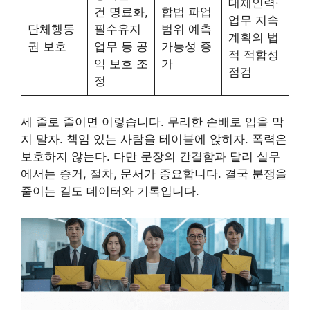
대체인력·
건 명료화,
합법 파업
업무 지속
단체행동
필수유지
범위 예측
계획의 법
권 보호
업무 등 공
가능성 증
적 적합성
익 보호 조
가
점검
정
세 줄로 줄이면 이렇습니다. 무리한 손배로 입을 막
지 말자. 책임 있는 사람을 테이블에 앉히자. 폭력은
보호하지 않는다. 다만 문장의 간결함과 달리 실무
에서는 증거, 절차, 문서가 중요합니다. 결국 분쟁을
줄이는 길도 데이터와 기록입니다.