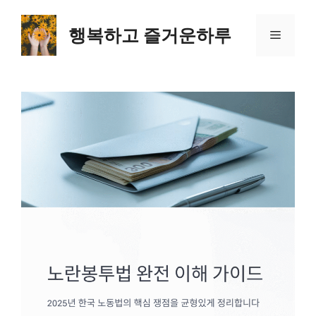
컨
텐
행복하고 즐거운하루
메
츠
로
뉴
건
너
뛰
기