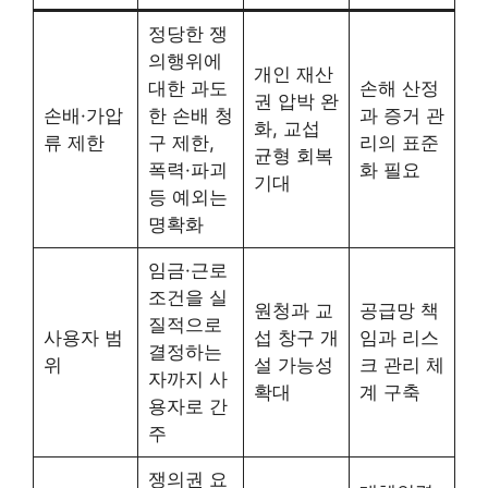
정당한 쟁
의행위에
개인 재산
대한 과도
손해 산정
권 압박 완
손배·가압
한 손배 청
과 증거 관
화, 교섭
류 제한
구 제한,
리의 표준
균형 회복
폭력·파괴
화 필요
기대
등 예외는
명확화
임금·근로
조건을 실
원청과 교
공급망 책
질적으로
사용자 범
섭 창구 개
임과 리스
결정하는
위
설 가능성
크 관리 체
자까지 사
확대
계 구축
용자로 간
주
쟁의권 요