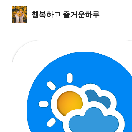
컨
텐
행복하고 즐거운하루
츠
로
건
너
뛰
기