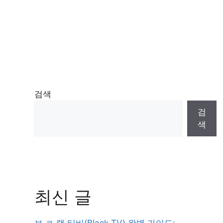
검색
검
색
최신 글