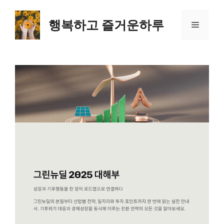
컨
텐
행복하고 즐거운하루
메
츠
로
뉴
건
너
뛰
기