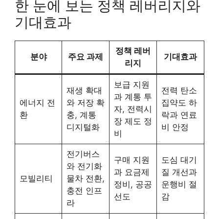
한 눈에 보는 정책 레버리지와
기대효과
정책 레버
분야
주요 과제
기대효과
리지
보급 지원
재생 확대
전력 탄소
과 계통 투
에너지 전
와 저장 확
집약도 하
자, 전력시
환
충, 계통
락과 연료
장 제도 정
디지털화
비 안정
비
전기버스
구매 지원
도심 대기
와 전기화
과 요금제
질 개선과
모빌리티
물차 전환,
정비, 공공
운행비 절
충전 인프
선도
감
라