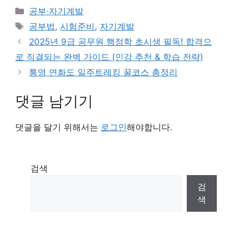
카
공부·자기계발
테
태
공부법
,
시험준비
,
자기계발
고
그
2025년 9급 공무원 행정학 초시생 필독! 합격으
리
로 직결되는 완벽 가이드 (인강 추천 & 학습 전략)
통영 연화도 일주트레킹 꿀코스 총정리
댓글 남기기
댓글을 달기 위해서는
로그인
해야합니다.
검색
검
색