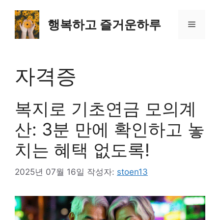
컨
텐
행복하고 즐거운하루
메
츠
로
뉴
건
너
자격증
뛰
기
복지로 기초연금 모의계
산: 3분 만에 확인하고 놓
치는 혜택 없도록!
2025년 07월 16일
작성자:
stoen13