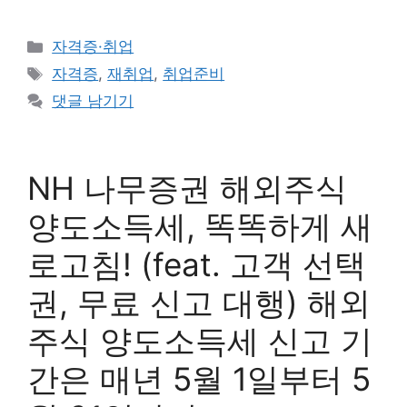
카
자격증·취업
테
태
자격증
,
재취업
,
취업준비
고
그
댓글 남기기
리
NH 나무증권 해외주식
양도소득세, 똑똑하게 새
로고침! (feat. 고객 선택
권, 무료 신고 대행) 해외
주식 양도소득세 신고 기
간은 매년 5월 1일부터 5