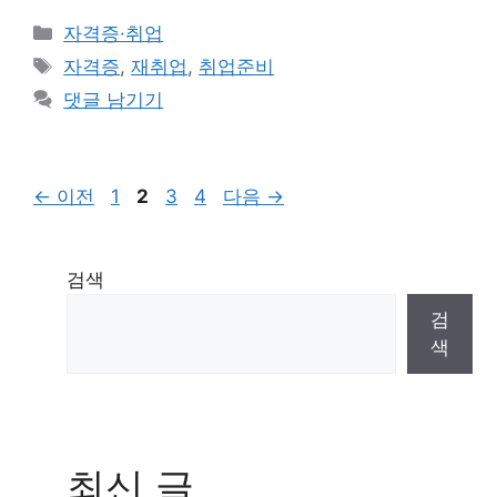
카
자격증·취업
테
태
자격증
,
재취업
,
취업준비
고
그
댓글 남기기
리
페
페
페
페
←
이전
1
2
3
4
다음
→
이
이
이
이
지
지
지
지
검색
검
색
최신 글