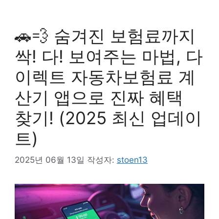
🚗💨 숨겨진 보험료까지
싹! 다! 보여주는 마법, 다
이렉트 자동차보험료 계
산기 앱으로 진짜 혜택
찾기! (2025 최신 업데이
트)
2025년 06월 13일
작성자:
stoen13