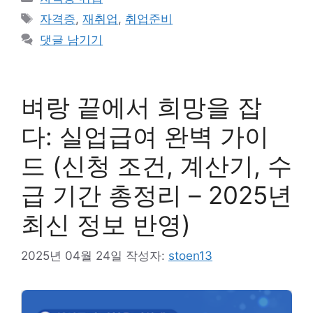
테
태
자격증
,
재취업
,
취업준비
고
그
댓글 남기기
리
벼랑 끝에서 희망을 잡
다: 실업급여 완벽 가이
드 (신청 조건, 계산기, 수
급 기간 총정리 – 2025년
최신 정보 반영)
2025년 04월 24일
작성자:
stoen13