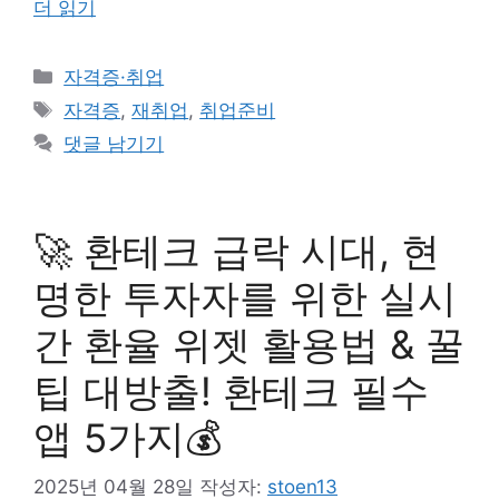
더 읽기
카
자격증·취업
테
태
자격증
,
재취업
,
취업준비
고
그
댓글 남기기
리
🚀 환테크 급락 시대, 현
명한 투자자를 위한 실시
간 환율 위젯 활용법 & 꿀
팁 대방출! 환테크 필수
앱 5가지💰
2025년 04월 28일
작성자:
stoen13