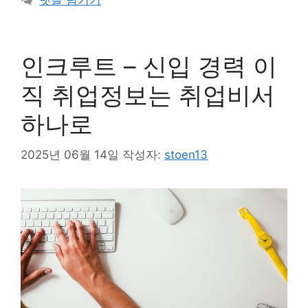
댓글 남기기
리
인크루트 – 신입 경력 이
직 취업정보는 취업비서
하나로
2025년 06월 14일
작성자:
stoen13