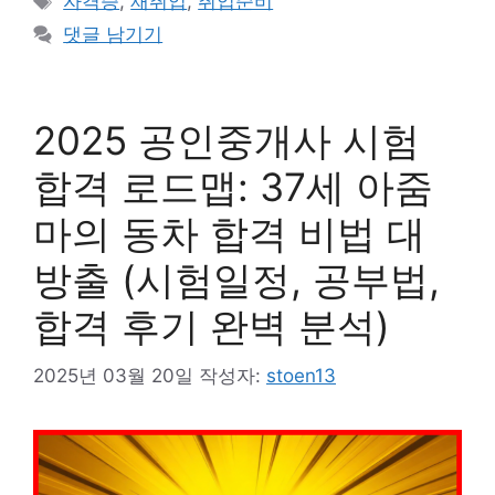
자격증
,
재취업
,
취업준비
고
그
댓글 남기기
리
2025 공인중개사 시험
합격 로드맵: 37세 아줌
마의 동차 합격 비법 대
방출 (시험일정, 공부법,
합격 후기 완벽 분석)
2025년 03월 20일
작성자:
stoen13